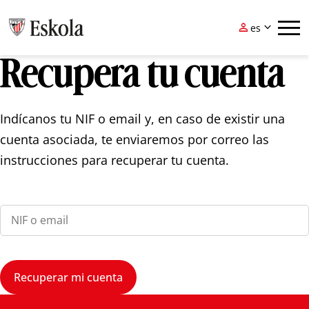



es
Recupera tu cuenta
eu
es
Indícanos tu NIF o email y, en caso de existir una
cuenta asociada, te enviaremos por correo las
instrucciones para recuperar tu cuenta.
n
i
f
*
n
Recuperar mi cuenta
i
f