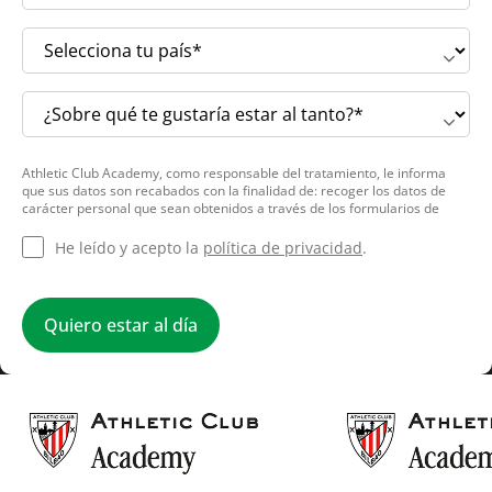
Athletic Club Academy, como responsable del tratamiento, le informa
que sus datos son recabados con la finalidad de: recoger los datos de
carácter personal que sean obtenidos a través de los formularios de
contacto disponibles en la página web de la empresa para el contacto
con el solicitante y/o envío de información comercial de dicha empresa.
He leído y acepto la
política de privacidad
.
La base jurídica para el tratamiento es el consentimiento del interesado.
Sus datos no se cederán a terceros salvo obligación legal. Cualquier
persona tiene derecho a solicitar el acceso, rectificación, supresión,
limitación del tratamiento, oposición o derecho a la portabilidad de sus
Quiero estar al día
datos personales, escribiéndonos a la dirección de nuestras oficinas,
Calle Alameda de Mazarredo 23, 48009 Bilbao, indicando el derecho que
desea ejercer o enviando un correo a:
rgpd@athletic-club.eus
. Puede
obtener información adicional en nuestra página web.