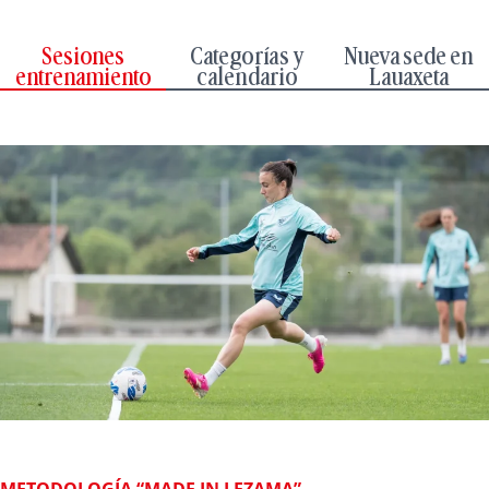
Sesiones
Categorías y
Nueva sede en
entrenamiento
calendario
Lauaxeta
METODOLOGÍA “MADE IN LEZAMA”