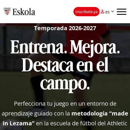



Inscríbete ya
es
Temporada 2026-2027
eu
es
Metodología
Inscríbete ya
Entrena. Mejora.
Sesiones
Destaca en el
Planes
campo.
Academy
Perfecciona tu juego en un entorno de
aprendizaje guiado con la
metodología “made
in Lezama”
en la escuela de fútbol del Athletic