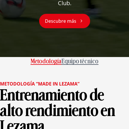
Club.

Descubre más
Metodología
Equipo técnico
METODOLOGÍA “MADE IN LEZAMA”
Entrenamiento de
alto rendimiento en
Lezama