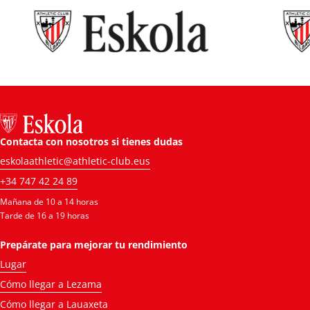
Contacta con nosotros si tienes dudas
eskolaathletic@athletic-club.eus
+34 747 42 24 89
Mañana de 10 a 14 horas
Tarde de 16 a 19 horas
Prepárate para mejorar tu rendimiento
Lugar
Cómo llegar a Lezama
Cómo llegar a Lauaxeta