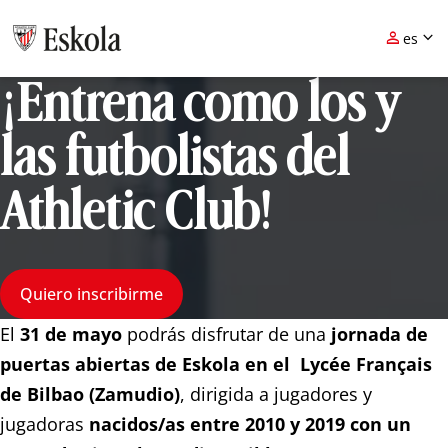


es
¡Entrena como los y
eu
es
Inscríbete ya
las futbolistas del
Athletic Club!
Quiero inscribirme
El
31 de mayo
podrás disfrutar de una
jornada de
puertas abiertas de Eskola en el Lycée Français
de Bilbao (Zamudio)
, dirigida a jugadores y
jugadoras
nacidos/as entre 2010 y 2019 con un