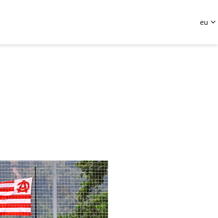

eu
eu
es