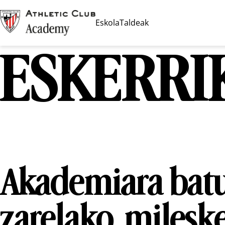
Eskola
Taldeak
ESKERRI
Akademiara bat
zarelako, milesk