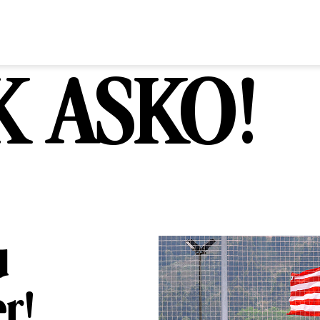
K ASKO!
u
er!