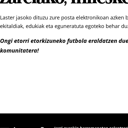
Laster jasoko dituzu zure posta elektronikoan azken b
ekitaldiak, edukiak eta eguneratuta egoteko behar du
Ongi etorri etorkizuneko futbola eraldatzen du
komunitatera!