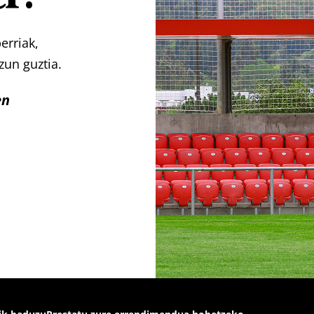
erriak,
zun guztia.
en