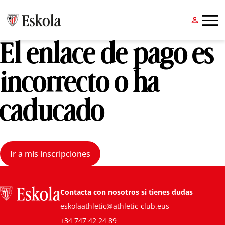


El enlace de pago es
incorrecto o ha
caducado
Ir a mis inscripciones
Contacta con nosotros si tienes dudas
eskolaathletic@athletic-club.eus
+34 747 42 24 89