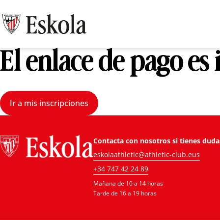
El enlace de pago es
Ir a mis inscripciones
Contacta con nosotros si tienes duda
eskolaathletic@athletic-club.eus
+34 747 42 24 89
Mañana de 10 a 14 horas
Tarde de 16 a 19 horas