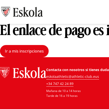
El enlace de pago es
Ir a mis inscripciones
Contacta con nosotros si tienes duda
eskolaathletic@athletic-club.eus
+34 747 42 24 89
Mañana de 10 a 14 horas
Tarde de 16 a 19 horas