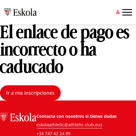


El enlace de pago es
incorrecto o ha
caducado
Ir a mis inscripciones
Contacta con nosotros si tienes dudas
eskolaathletic@athletic-club.eus
+34 747 42 24 89