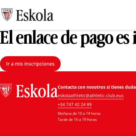
El enlace de pago es
Ir a mis inscripciones
Contacta con nosotros si tienes duda
eskolaathletic@athletic-club.eus
+34 747 42 24 89
Mañana de 10 a 14 horas
Tarde de 16 a 19 horas