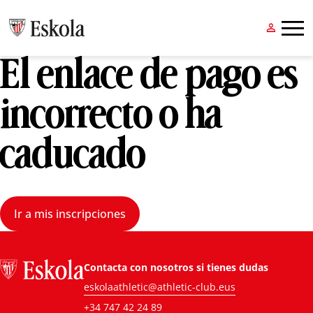


El enlace de pago es
incorrecto o ha
caducado
Ir a mis inscripciones
Contacta con nosotros si tienes dudas
eskolaathletic@athletic-club.eus
+34 747 42 24 89