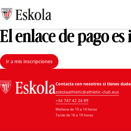
El enlace de pago es
Ir a mis inscripciones
Contacta con nosotros si tienes duda
eskolaathletic@athletic-club.eus
+34 747 42 24 89
Mañana de 10 a 14 horas
Tarde de 16 a 19 horas