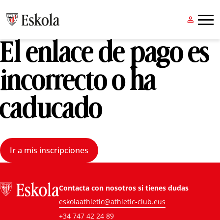


El enlace de pago es
incorrecto o ha
caducado
Ir a mis inscripciones
Contacta con nosotros si tienes dudas
eskolaathletic@athletic-club.eus
+34 747 42 24 89