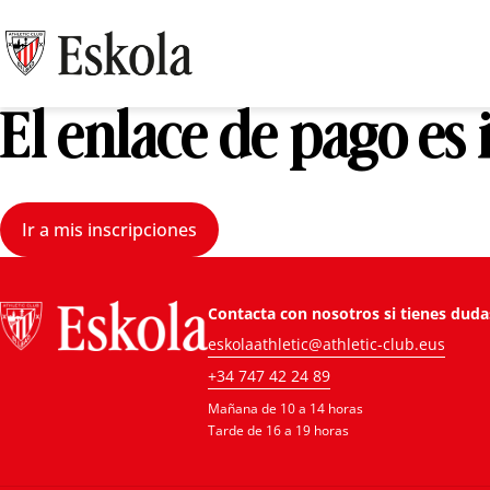
El enlace de pago es
Ir a mis inscripciones
Contacta con nosotros si tienes duda
eskolaathletic@athletic-club.eus
+34 747 42 24 89
Mañana de 10 a 14 horas
Tarde de 16 a 19 horas