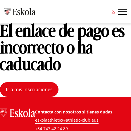


El enlace de pago es
incorrecto o ha
caducado
Ir a mis inscripciones
Contacta con nosotros si tienes dudas
eskolaathletic@athletic-club.eus
+34 747 42 24 89