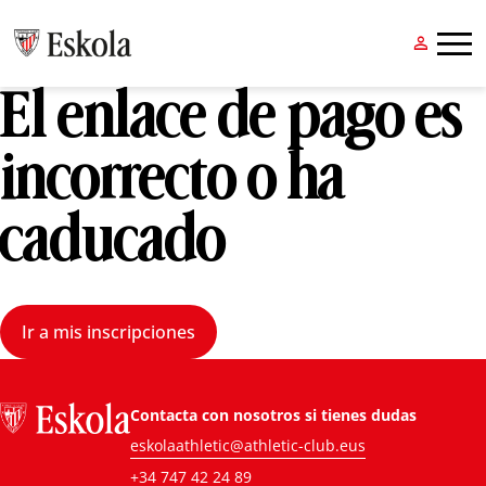


El enlace de pago es
incorrecto o ha
caducado
Ir a mis inscripciones
Contacta con nosotros si tienes dudas
eskolaathletic@athletic-club.eus
+34 747 42 24 89