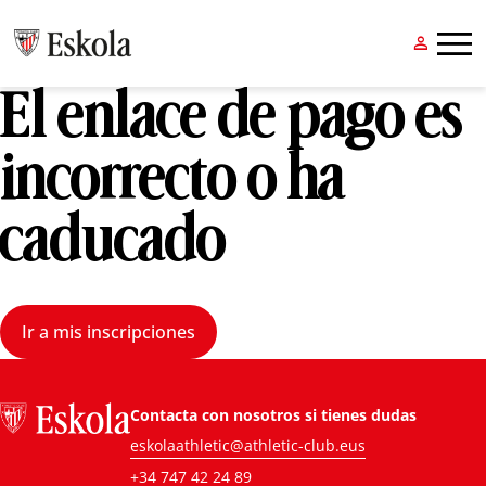


El enlace de pago es
incorrecto o ha
caducado
Ir a mis inscripciones
Contacta con nosotros si tienes dudas
eskolaathletic@athletic-club.eus
+34 747 42 24 89