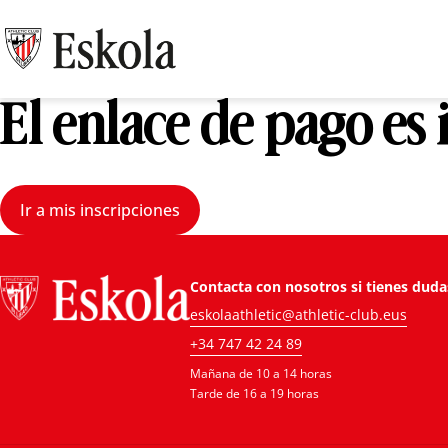
El enlace de pago es
Ir a mis inscripciones
Contacta con nosotros si tienes duda
eskolaathletic@athletic-club.eus
+34 747 42 24 89
Mañana de 10 a 14 horas
Tarde de 16 a 19 horas