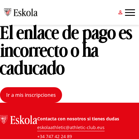


El enlace de pago es
incorrecto o ha
caducado
Ir a mis inscripciones
Contacta con nosotros si tienes dudas
eskolaathletic@athletic-club.eus
+34 747 42 24 89