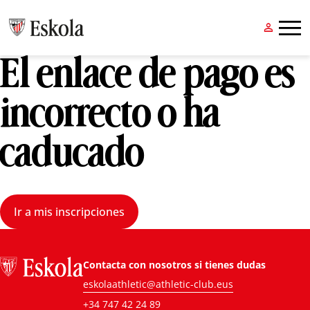


El enlace de pago es
incorrecto o ha
caducado
Ir a mis inscripciones
Contacta con nosotros si tienes dudas
eskolaathletic@athletic-club.eus
+34 747 42 24 89