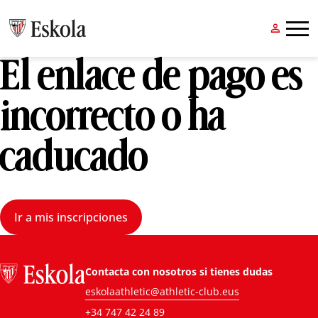


El enlace de pago es
incorrecto o ha
caducado
Ir a mis inscripciones
Contacta con nosotros si tienes dudas
eskolaathletic@athletic-club.eus
+34 747 42 24 89