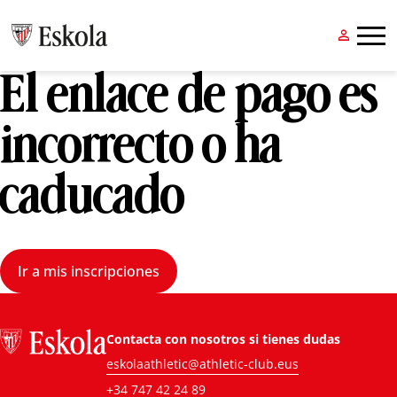


El enlace de pago es
incorrecto o ha
caducado
Ir a mis inscripciones
Contacta con nosotros si tienes dudas
eskolaathletic@athletic-club.eus
+34 747 42 24 89