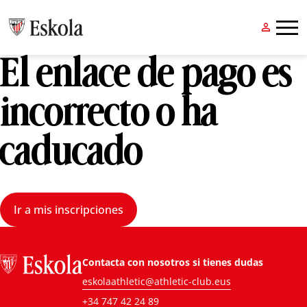


El enlace de pago es
incorrecto o ha
caducado
Ir a mis inscripciones
Contacta con nosotros si tienes dudas
eskolaathletic@athletic-club.eus
+34 747 42 24 89