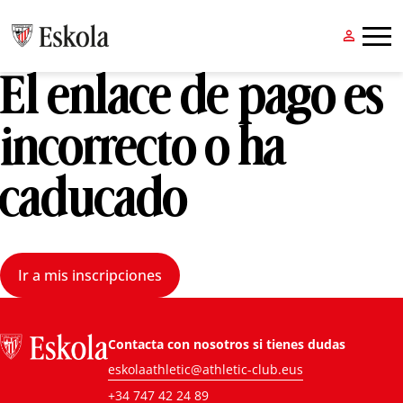


El enlace de pago es
incorrecto o ha
caducado
Ir a mis inscripciones
Contacta con nosotros si tienes dudas
eskolaathletic@athletic-club.eus
+34 747 42 24 89