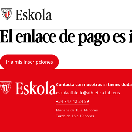
El enlace de pago es
Ir a mis inscripciones
Contacta con nosotros si tienes duda
eskolaathletic@athletic-club.eus
+34 747 42 24 89
Mañana de 10 a 14 horas
Tarde de 16 a 19 horas